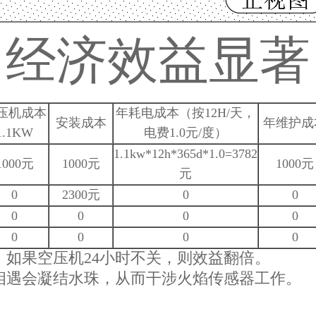
经济效益显著
压机成本
年耗电成本（按12H/天，
安装成本
年维护成
1.1KW
电费1.0元/度）
1.1kw*12h*365d*1.0=3782
1000元
1000元
1000元
元
0
2300元
0
0
0
0
0
0
0
0
0
0
8元，如果空压机24小时不关，则效益翻倍。
相遇会凝结水珠，从而干涉火焰传感器工作。