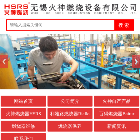
网站首页
公司简介
火神自产产品
火神燃烧器HSRS
利雅路燃烧器Riello
百得燃烧器Baitur
燃烧器维修
燃烧器保养
新闻资讯
联系我们