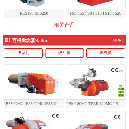
RLS190 RLS250
FS3 FS5 FS8 FS10 FS15 FS20
相关产品
百得燃烧器Baitur
+ MORE
IB系列
燃油类
燃气类
IB350GMC IB550GMC IB650GMC IB850GMC
TBML80MC TBML120MC TBML160MC TBML90P TBML150P