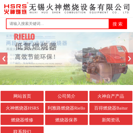
网站首页
公司简介
火神自产产品
火神燃烧器HSRS
利雅路燃烧器Riello
百得燃烧器Baitur
燃烧器维修
燃烧器保养
新闻资讯
联系我们