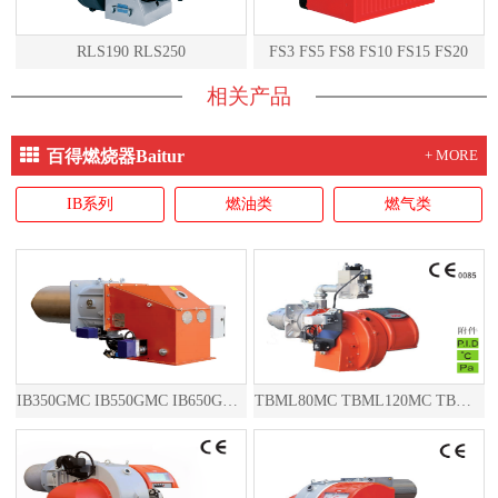
RLS190 RLS250
FS3 FS5 FS8 FS10 FS15 FS20
相关产品
百得燃烧器Baitur
+ MORE
IB系列
燃油类
燃气类
IB350GMC IB550GMC IB650GMC IB850GMC
TBML80MC TBML120MC TBML160MC TBML90P TBML150P